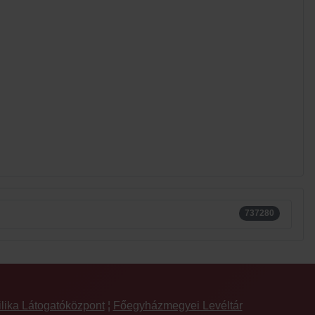
737280
ilika Látogatóközpont
¦
Főegyházmegyei Levéltár