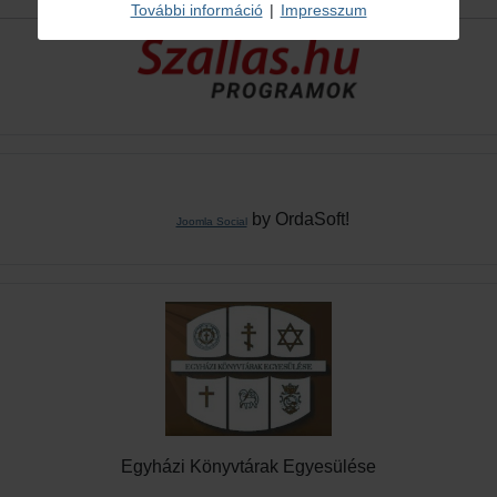
További információ
|
Impresszum
by OrdaSoft!
Joomla Social
Egyházi Könyvtárak Egyesülése