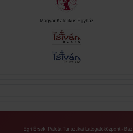
Magyar Katolikus Egyház
Egri Érseki Palota Turisztikai Látogatóközpont - Baz