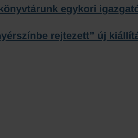
 könyvtárunk egykori igazgat
nyérszínbe rejtezett” új kiáll