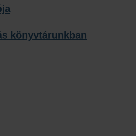
ója
ítás könyvtárunkban