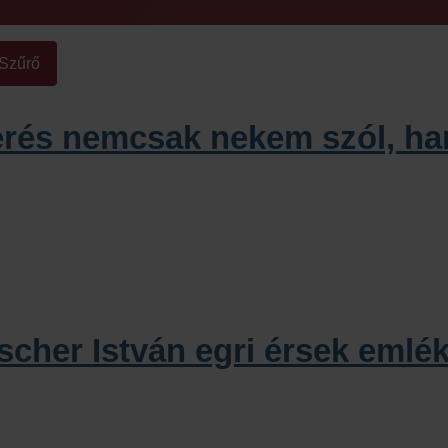
Szűrő
erés nemcsak nekem szól, han
scher István egri érsek emlé