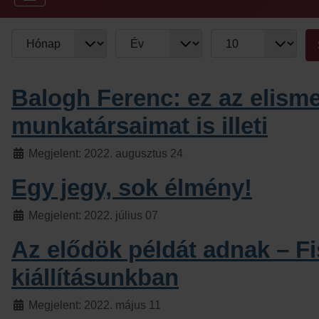
Hónap
Év
Tételek #
Szűrők
Balogh Ferenc: ez az elism
munkatársaimat is illeti
Részletek
Megjelent: 2022. augusztus 24
Egy jegy, sok élmény!
Részletek
Megjelent: 2022. július 07
Az elődök példát adnak – Fi
kiállításunkban
Részletek
Megjelent: 2022. május 11