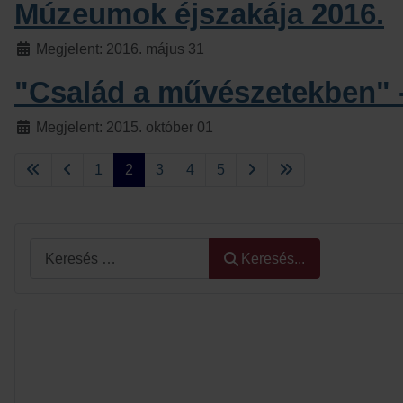
Múzeumok éjszakája 2016.
Részletek
Megjelent: 2016. május 31
"Család a művészetekben" -
Részletek
Megjelent: 2015. október 01
1
2
3
4
5
Keresés...
Keresés...