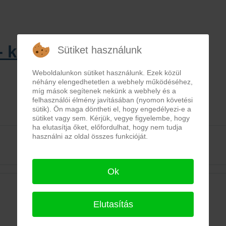
 kiállítás könyvtárunkban
Sütiket használunk
Weboldalunkon sütiket használunk. Ezek közül
néhány elengedhetetlen a webhely működéséhez,
míg mások segítenek nekünk a webhely és a
felhasználói élmény javításában (nyomon követési
sütik). Ön maga döntheti el, hogy engedélyezi-e a
sütiket vagy sem. Kérjük, vegye figyelembe, hogy
ha elutasítja őket, előfordulhat, hogy nem tudja
használni az oldal összes funkcióját.
Ok
KAPCSOLAT VELÜNK / CONTACT US:
Elutasítás