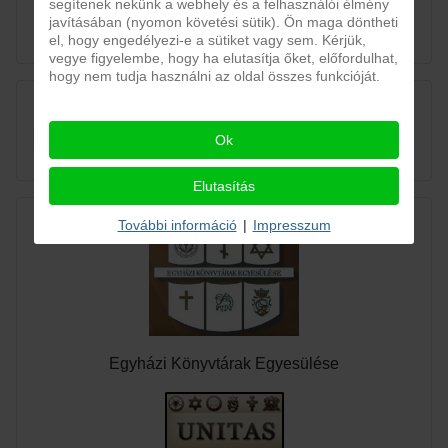
segítenek nekünk a webhely és a felhasználói élmény
javításában (nyomon követési sütik). Ön maga döntheti
el, hogy engedélyezi-e a sütiket vagy sem. Kérjük,
vegye figyelembe, hogy ha elutasítja őket, előfordulhat,
hogy nem tudja használni az oldal összes funkcióját.
by OrdaSoft!
Ok
Joomla Social
Elutasítás
További információ
|
Impresszum
Egyházi Könyvtárak Egyesülése