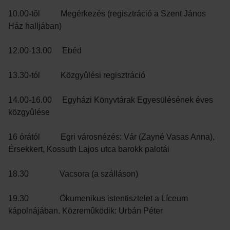
10.00-tõl Megérkezés (regisztráció a Szent János
Ház halljában)
12.00-13.00 Ebéd
13.30-tól Közgyûlési regisztráció
14.00-16.00 Egyházi Könyvtárak Egyesülésének éves
közgyûlése
16 órától Egri városnézés: Vár (Zayné Vasas Anna),
Érsekkert, Kossuth Lajos utca barokk palotái
18.30 Vacsora (a szálláson)
19.30 Ökumenikus istentisztelet a Líceum
kápolnájában. Közremûködik: Urbán Péter