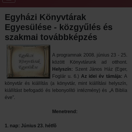
Egyházi Könyvtárak
Egyesülése - közgyűlés és
szakmai továbbképzés
A programnak 2008. június 23 - 25.
között Könyvtárunk ad otthont.
Helyszín:
Szent János Ház (Eger,
Foglár u. 6.)
Az idei év támája:
A
könyvtár és kiállítás (a könyvtár, mint kiállítási helyszín,
kiállítást befogadó és lebonyolító intézmény) és „A Biblia
éve”.
Menetrend:
1. nap: Június 23. hétfõ