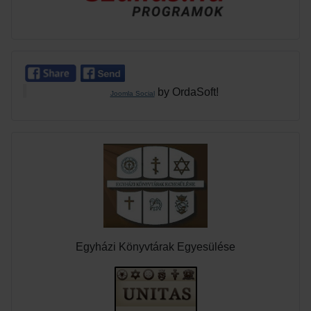
by OrdaSoft!
Joomla Social
Egyházi Könyvtárak Egyesülése