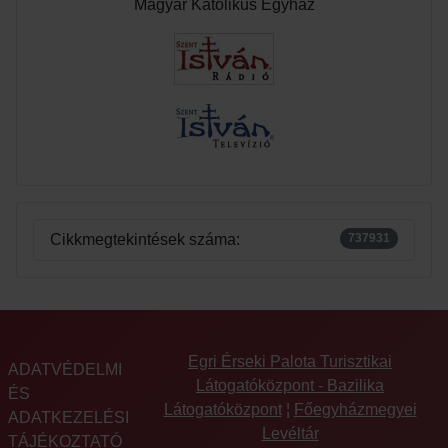
Magyar Katolikus Egyház
Cikkmegtekintések száma:
737931
Egri Érseki Palota Turisztikai
ADATVÉDELMI
Látogatóközpont - Bazilika
ÉS
Látogatóközpont
¦
Főegyházmegyei
ADATKEZELÉSI
Levéltár
TÁJÉKOZTATÓ