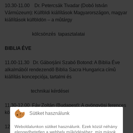
10.30-11.00 Dr. Petercsák Tivadar (Dobó István
Vármúzeum): Külföldi kiállítások Magyarországon, magyar
kiállítások külföldön – a mûtárgy
kölcsönzés tapasztalatai
BIBLIA ÉVE
11.00-11.30 Dr. Gáborjáni Szabó Botond: A Biblia Éve
alkalmából rendezendõ Biblia Sacra Hungarica címû
kiállítás koncepciója, tartalmi és
technikai kérdései
11.30-12.00 Fáy Zoltán (Budapest): A gyöngyösi ferences
könyvtár
Sütiket használunk
12.00 Ebéd
Weboldalunkon sütiket használunk. Ezek közül néhány
elengedhetetlen a webhely működéséhez, míg mások