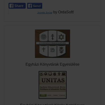
by OrdaSoft!
Joomla Social
Egyházi Könyvtárak Egyesülése