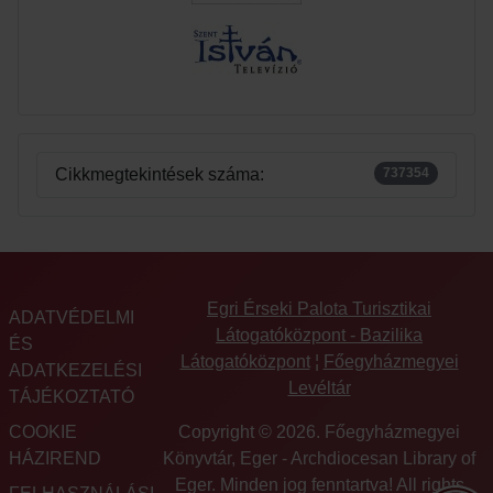
Cikkmegtekintések száma:
737354
Egri Érseki Palota Turisztikai
ADATVÉDELMI
Látogatóközpont - Bazilika
ÉS
Látogatóközpont
¦
Főegyházmegyei
ADATKEZELÉSI
Levéltár
TÁJÉKOZTATÓ
COOKIE
Copyright © 2026. Főegyházmegyei
HÁZIREND
Könyvtár, Eger - Archdiocesan Library of
Eger. Minden jog fenntartva! All rights