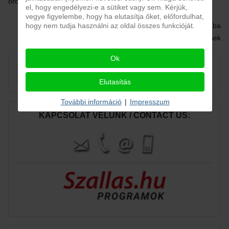
örömtelibbé teszik az életet.
el, hogy engedélyezi-e a sütiket vagy sem. Kérjük,
vegye figyelembe, hogy ha elutasítja őket, előfordulhat,
hogy nem tudja használni az oldal összes funkcióját.
Ternyák Csaba
egri érsek
Ok
Keresés...
Keresés...
Elutasítás
További információ
|
Impresszum
KAPCSOLAT VELÜNK / CONTACT US: