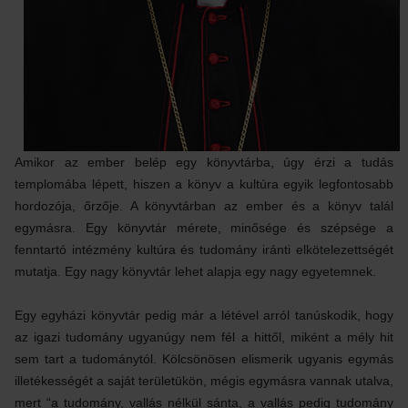
Amikor az ember belép egy könyvtárba, úgy érzi a tudás
templomába lépett, hiszen a könyv a kultúra egyik legfontosabb
hordozója, őrzője. A könyvtárban az ember és a könyv talál
egymásra. Egy könyvtár mérete, minősége és szépsége a
fenntartó intézmény kultúra és tudomány iránti elkötelezettségét
mutatja. Egy nagy könyvtár lehet alapja egy nagy egyetemnek.
Egy egyházi könyvtár pedig már a létével arról tanúskodik, hogy
az igazi tudomány ugyanúgy nem fél a hittől, miként a mély hit
sem tart a tudománytól. Kölcsönösen elismerik ugyanis egymás
illetékességét a saját területükön, mégis egymásra vannak utalva,
mert “a tudomány, vallás nélkül sánta, a vallás pedig tudomány