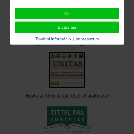
Ok
Elutasítás
További információ
|
Impresszum
Egyházi Könyvtárak Egyesülése
Egyházi Könyvtárak Közös Katalógusa