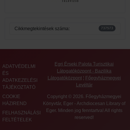
Cikkmegtekintések száma:
737573
Egri Érseki Palota Turisztikai
ADATVÉDELMI
Látogatóközpont - Bazilika
ÉS
Látogatóközpont
¦
Főegyházmegyei
ADATKEZELÉSI
Levéltár
TÁJÉKOZTATÓ
COOKIE
Copyright © 2026. Főegyházmegyei
HÁZIREND
Könyvtár, Eger - Archdiocesan Library of
Eger. Minden jog fenntartva! All rights
FELHASZNÁLÁSI
reserved!
FELTÉTELEK