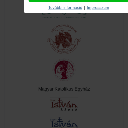
További információ
|
Impresszum
Magyar Katolikus Egyház