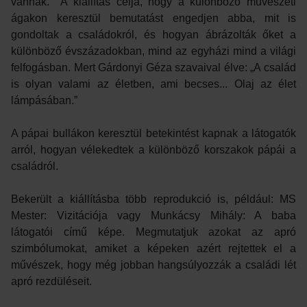
vannak. A kiállítás célja, hogy a különböző művészeti
ágakon keresztül bemutatást engedjen abba, mit is
gondoltak a családokról, és hogyan ábrázolták őket a
különböző évszázadokban, mind az egyházi mind a világi
felfogásban. Mert Gárdonyi Géza szavaival élve: „A család
is olyan valami az életben, ami becses... Olaj az élet
lámpásában.”
A pápai bullákon keresztül betekintést kapnak a látogatók
arról, hogyan vélekedtek a különböző korszakok pápái a
családról.
Bekerült a kiállításba több reprodukció is, például: MS
Mester: Vizitációja vagy Munkácsy Mihály: A baba
látogatói című képe. Megmutatjuk azokat az apró
szimbólumokat, amiket a képeken azért rejtettek el a
művészek, hogy még jobban hangsúlyozzák a családi lét
apró rezdüléseit.