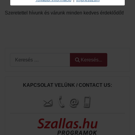
Szeretettel hívunk és várunk minden kedves érdeklődőt!
Keresés...
Keresés...
KAPCSOLAT VELÜNK / CONTACT US: