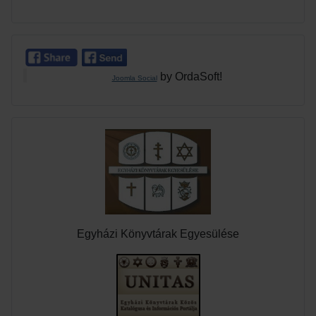
by OrdaSoft!
Joomla Social
Egyházi Könyvtárak Egyesülése