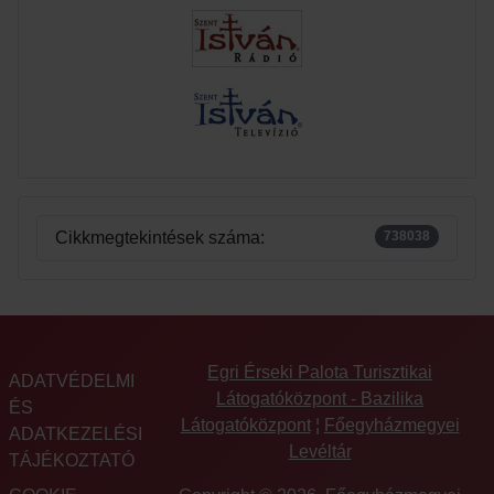
Cikkmegtekintések száma:
738038
Egri Érseki Palota Turisztikai
ADATVÉDELMI
Látogatóközpont - Bazilika
ÉS
Látogatóközpont
¦
Főegyházmegyei
ADATKEZELÉSI
Levéltár
TÁJÉKOZTATÓ