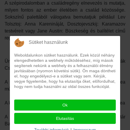
A szépirodalomban a családregény elnevezés is mutatja,
milyen fontos az ember életében a család közössége.
Sokszínű palettából válogatva bemutatjuk például Lev
Tolsztoj: Anna Karenináját, Dosztojevszkij: Karamazov
testvéreit vagy Jane Austin: Büszkeség és balítélet című
regényét.
Sütiket használunk
Weboldalunkon sütiket használunk. Ezek közül néhány
elengedhetetlen a webhely működéséhez, míg mások
Ünnepi köszöntőt mond, a kiállítás fővédnöke: Ternyák
segítenek nekünk a webhely és a felhasználói élmény
Csaba egri érsek
javításában (nyomon követési sütik). Ön maga döntheti
el, hogy engedélyezi-e a sütiket vagy sem. Kérjük,
vegye figyelembe, hogy ha elutasítja őket, előfordulhat,
A kiállítást bemutatja: Nemesné Kis Tímea
hogy nem tudja használni az oldal összes funkcióját.
művészettörténész
A kiállítás kurátorai: Dosztály Anna és Nemesné Kis Tímea
Ok
A rendezvény helyszíne: a Főegyházmegyei Könyvtár
Elutasítás
Barokk terme (Eger, Eszterházy tér 1., I. emelet 223.)
További információ
|
Impresszum