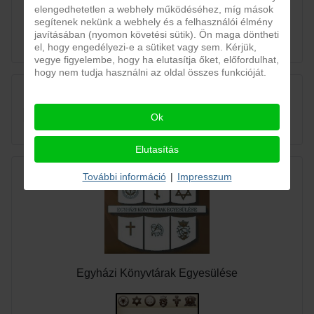
elengedhetetlen a webhely működéséhez, míg mások
segítenek nekünk a webhely és a felhasználói élmény
javításában (nyomon követési sütik). Ön maga döntheti
el, hogy engedélyezi-e a sütiket vagy sem. Kérjük,
vegye figyelembe, hogy ha elutasítja őket, előfordulhat,
hogy nem tudja használni az oldal összes funkcióját.
by OrdaSoft!
Ok
Joomla Social
Elutasítás
További információ
|
Impresszum
Egyházi Könyvtárak Egyesülése