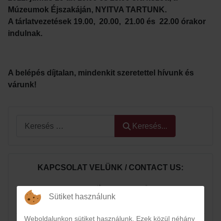
Múzeumok Éjszakáján, NYITVA TARTUNK.
A tárlatvezetések 19.00, 20.00, 21.00 és 22.00 órakor
indulnak.
A belépés díjtalan, mindenkit szeretettel hívunk és
várunk!
Keresés...
Keresés...
KAPCSOLAT VELÜNK / CONTACT US:
Sütiket használunk
Weboldalunkon sütiket használunk. Ezek közül néhány