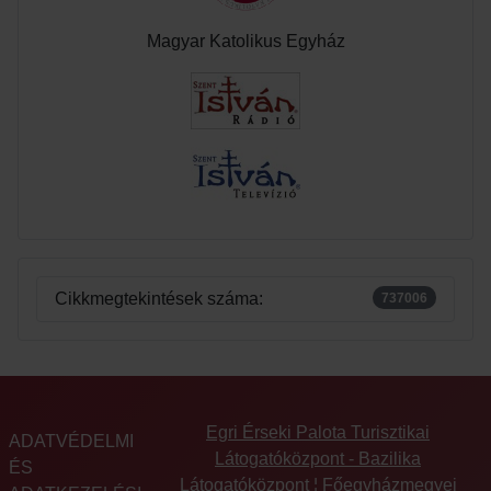
Magyar Katolikus Egyház
Cikkmegtekintések száma:
737006
Egri Érseki Palota Turisztikai
ADATVÉDELMI
Látogatóközpont - Bazilika
ÉS
Látogatóközpont
¦
Főegyházmegyei