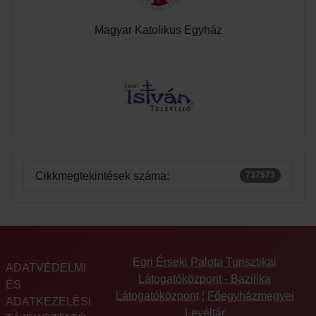
Magyar Katolikus Egyház
Cikkmegtekintések száma:
737573
Egri Érseki Palota Turisztikai
ADATVÉDELMI
Látogatóközpont - Bazilika
ÉS
Látogatóközpont
¦
Főegyházmegyei
ADATKEZELÉSI
Levéltár