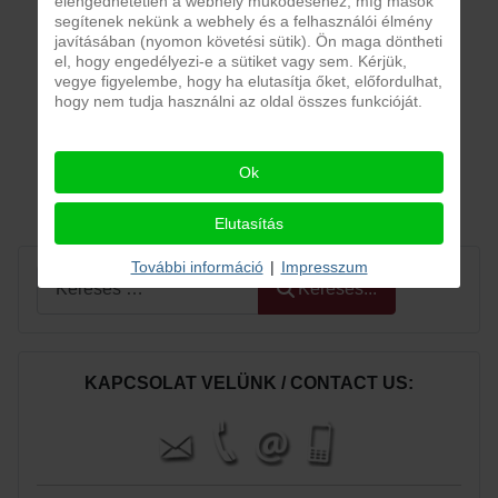
elengedhetetlen a webhely működéséhez, míg mások
segítenek nekünk a webhely és a felhasználói élmény
javításában (nyomon követési sütik). Ön maga döntheti
el, hogy engedélyezi-e a sütiket vagy sem. Kérjük,
vegye figyelembe, hogy ha elutasítja őket, előfordulhat,
hogy nem tudja használni az oldal összes funkcióját.
Ok
Elutasítás
További információ
|
Impresszum
Keresés...
Keresés...
KAPCSOLAT VELÜNK / CONTACT US: