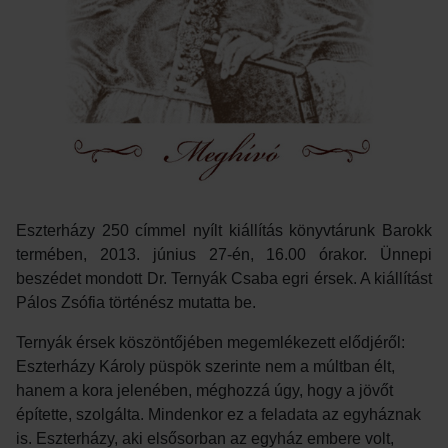
Eszterházy 250 címmel nyílt kiállítás könyvtárunk Barokk
termében, 2013. június 27-én, 16.00 órakor. Ünnepi
beszédet mondott Dr. Ternyák Csaba egri érsek. A kiállítást
Pálos Zsófia történész mutatta be.
Ternyák érsek köszöntőjében megemlékezett elődjéről:
Eszterházy Károly püspök szerinte nem a múltban élt,
hanem a kora jelenében, méghozzá úgy, hogy a jövőt
építette, szolgálta. Mindenkor ez a feladata az egyháznak
is. Eszterházy, aki elsősorban az egyház embere volt,