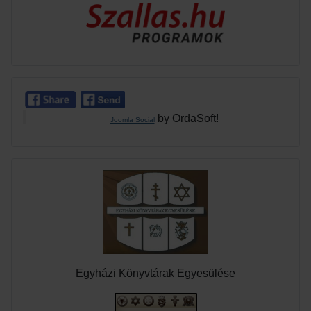
by OrdaSoft!
Joomla Social
Egyházi Könyvtárak Egyesülése