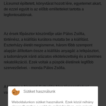
Líceumot építtetett, könyvtárat hozott lére, egyetemet akart,
de ezzel együtt is az előbb említetteket tartotta a
legfontosabbnak.
Az érsek főpásztor köszöntője után Pálos Zsófia,
történész, a kiállítás kurátora mutatta be a kiállítást.
Eszterházy életét megismerve, három főbb szempont
alapján állítottam össze a kiállítás anyagát: a lelkpásztori,
a tudományok iránti alázatos elkötelezettség és a türelmes
rekatolikzáció. Ezek voltak a püspök életének legfőbb
szervezőelvei. - monda Pálos Zsófia.
A kiállítás a Nemzeti Kulturális Alap támogatásával
Sütiket használunk
valósult meg.
Weboldalunkon sütiket használunk. Ezek közül néhány