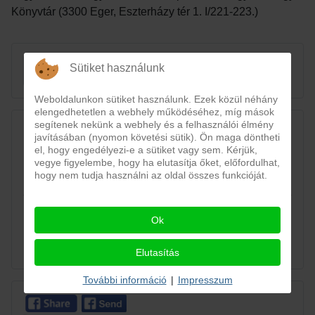
Könyvtár (3300 Eger, Eszterházy tér 1. I/221-223.)
Keresés...
Sütiket használunk
Keresés...
Weboldalunkon sütiket használunk. Ezek közül néhány
elengedhetetlen a webhely működéséhez, míg mások
segítenek nekünk a webhely és a felhasználói élmény
KAPCSOLAT VELÜNK / CONTACT US:
javításában (nyomon követési sütik). Ön maga döntheti
el, hogy engedélyezi-e a sütiket vagy sem. Kérjük,
vegye figyelembe, hogy ha elutasítja őket, előfordulhat,
hogy nem tudja használni az oldal összes funkcióját.
Ok
Elutasítás
További információ
|
Impresszum