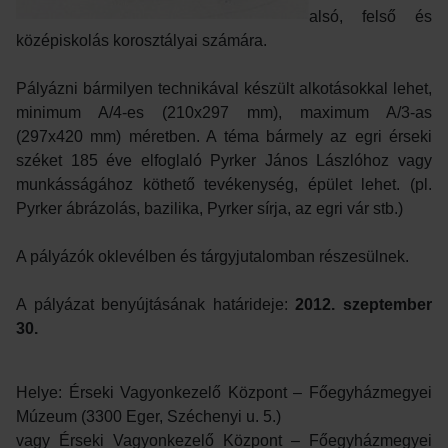
alsó, felső és
középiskolás korosztályai számára.
Pályázni bármilyen technikával készült alkotásokkal lehet,
minimum A/4-es (210x297 mm), maximum A/3-as
(297x420 mm) méretben. A téma bármely az egri érseki
széket 185 éve elfoglaló Pyrker János Lászlóhoz vagy
munkásságához köthető tevékenység, épület lehet. (pl.
Pyrker ábrázolás, bazilika, Pyrker sírja, az egri vár stb.)
A pályázók oklevélben és tárgyjutalomban részesülnek.
A pályázat benyújtásának határideje:
2012. szeptember
30.
Helye: Érseki Vagyonkezelő Központ – Főegyházmegyei
Múzeum (3300 Eger, Széchenyi u. 5.)
vagy Érseki Vagyonkezelő Központ – Főegyházmegyei