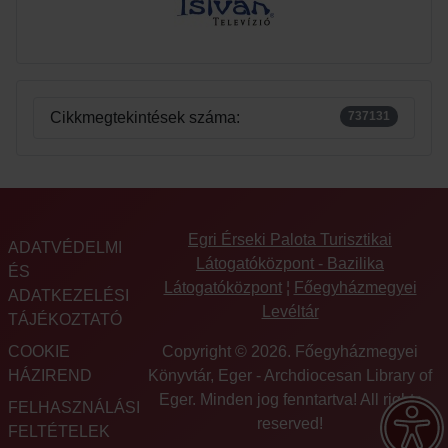
Cikkmegtekintések száma:
737131
Egri Érseki Palota Turisztikai
ADATVÉDELMI
Látogatóközpont - Bazilika
ÉS
Látogatóközpont
¦
Főegyházmegyei
ADATKEZELÉSI
Levéltár
TÁJÉKOZTATÓ
COOKIE
Copyright © 2026. Főegyházmegyei
HÁZIREND
Könyvtár, Eger - Archdiocesan Library of
Eger. Minden jog fenntartva! All rights
FELHASZNÁLÁSI
reserved!
FELTÉTELEK