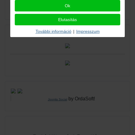
Keresés...
Ok
Keresés...
Elutasítás
További információ
|
Impresszum
KAPCSOLAT VELÜNK / CONTACT US:
by OrdaSoft!
Joomla Social