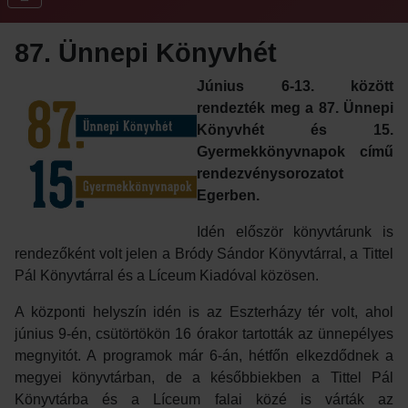
87. Ünnepi Könyvhét
Június 6-13. között
rendezték meg a 87. Ünnepi
Könyvhét és 15.
Gyermekkönyvnapok című
rendezvénysorozatot
Egerben.
Idén először könyvtárunk is
rendezőként volt jelen a Bródy Sándor Könyvtárral, a Tittel
Pál Könyvtárral és a Líceum Kiadóval közösen.
A központi helyszín idén is az Eszterházy tér volt, ahol
június 9-én, csütörtökön 16 órakor tartották az ünnepélyes
megnyitót. A programok már 6-án, hétfőn elkezdődnek a
megyei könyvtárban, de a későbbiekben a Tittel Pál
Könyvtárba és a Líceum falai közé is várták az