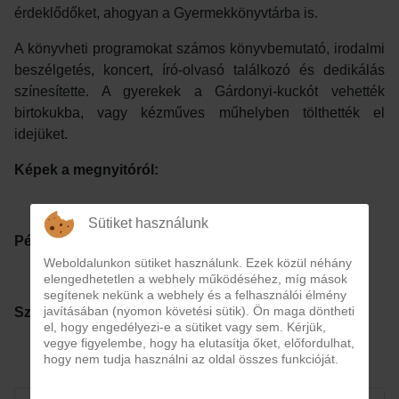
érdeklődőket, ahogyan a Gyermekkönyvtárba is.
A könyvheti programokat számos könyvbemutató, irodalmi
beszélgetés, koncert, író-olvasó találkozó és dedikálás
színesítette. A gyerekek a Gárdonyi-kuckót vehették
birtokukba, vagy kézműves műhelyben tölthették el
idejüket.
Képek a megnyitóról:
Sütiket használunk
Pénteki képek:
Weboldalunkon sütiket használunk. Ezek közül néhány
elengedhetetlen a webhely működéséhez, míg mások
segítenek nekünk a webhely és a felhasználói élmény
javításában (nyomon követési sütik). Ön maga döntheti
Szombati képek:
el, hogy engedélyezi-e a sütiket vagy sem. Kérjük,
vegye figyelembe, hogy ha elutasítja őket, előfordulhat,
hogy nem tudja használni az oldal összes funkcióját.