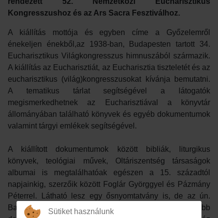
rendezett 52. Nemzetközi Eucharisztikus
Kongresszushoz és az Ars Sacra Fesztiválhoz.
A kiállítás mottója és egyben címe a Győzelemről
énekeljen énekből,az 1938-ban, Budapesten tartott 34.
Eucharisztikus Világkongresszus himnuszából származik.
A kiállítás az Eucharisztiát, az Eucharisztia tiszteletét és az
eucharisztikus (világ)kongresszusokat kívánja bemutatni.
A tematikus tárlat segítségével a látogatók
megismerkedhetnek az Eucharisztiával a könyvtár
állományában található könyvek és egyéb dokumentumok
valamint tárgyi emlékek segítségével.
A kiállított dokumentumok között bibliák, liturgikus
könyvek, teológiai művek, Oltáriszentség társaságok
albumai is megtalálhatóak egészen a 15. századtól
napjainkig, szerzőik között Foglár Györggyel és Pázmány
Péterrel. Látható lesz egy ősnyomtatvány is, de az ún.
Barkóczy – Album is, mely a könyvtár egyik legszebb
Sütiket használunk