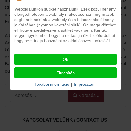
dokumentuma. Ez a kötet az egri székesegyház
Oltáriszentség imádására alakult társulatának névsorát
Weboldalunkon sütiket használunk. Ezek közül néhány
elengedhetetlen a webhely működéséhez, míg mások
őrzi 1757-től 1803-ig vörös bőrkötésben és Mária Terézia
segítenek nekünk a webhely és a felhasználói élmény
Eucharisztia tiszteletének egyik legszebb emléke.
javításában (nyomon követési sütik). Ön maga döntheti
el, hogy engedélyezi-e a sütiket vagy sem. Kérjük,
vegye figyelembe, hogy ha elutasítja őket, előfordulhat,
A kiállítás a Nemzetközi Eucharisztikus Kongresszus és az
hogy nem tudja használni az oldal összes funkcióját.
Ars Sacra Fesztivál ideje alatt (szeptember 6-12.) a
könyvtár nyitva tartási idejében ingyenesen látogatható,
ezt követően pedig a Bibliotheca Eszterhazyana, vagyis a
Ok
Barokk termünk nyitva tartási rendjéhez igazodva, azzal
együtt tekinthető meg.
Elutasítás
További információ
|
Impresszum
Keresés...
Keresés...
KAPCSOLAT VELÜNK / CONTACT US: