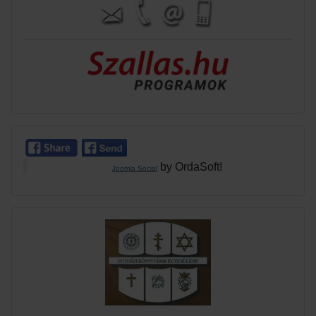
by OrdaSoft!
Joomla Social