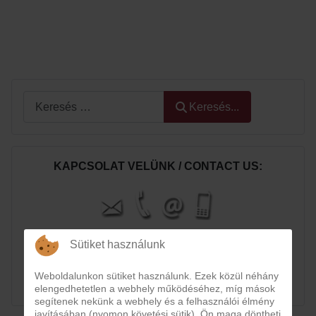
Keresés...
Keresés...
KAPCSOLAT VELÜNK / CONTACT US:
Sütiket használunk
Weboldalunkon sütiket használunk. Ezek közül néhány
elengedhetetlen a webhely működéséhez, míg mások
segítenek nekünk a webhely és a felhasználói élmény
javításában (nyomon követési sütik). Ön maga döntheti