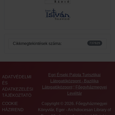
Cikkmegtekintések száma:
737829
Egri Érseki Palota Turisztikai
ADATVÉDELMI
Látogatóközpont - Bazilika
ÉS
Látogatóközpont
¦
Főegyházmegyei
ADATKEZELÉSI
Levéltár
TÁJÉKOZTATÓ
COOKIE
Copyright © 2026. Főegyházmegyei
HÁZIREND
Könyvtár, Eger - Archdiocesan Library of