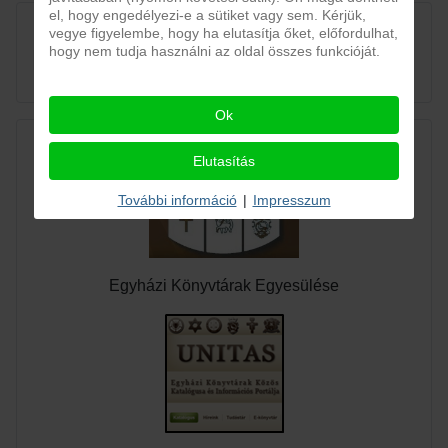
el, hogy engedélyezi-e a sütiket vagy sem. Kérjük,
vegye figyelembe, hogy ha elutasítja őket, előfordulhat,
hogy nem tudja használni az oldal összes funkcióját.
by OrdaSoft!
Joomla Social
Ok
Elutasítás
További információ
|
Impresszum
Egyházi Könyvtárak Egyesülése