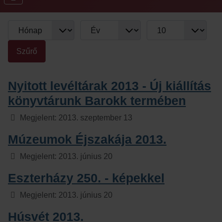
Szűrők
Hónap
Év
Tételek #
Szűrő
Nyitott levéltárak 2013 - Új kiállítás
könyvtárunk Barokk termében
Részletek
Megjelent: 2013. szeptember 13
Múzeumok Éjszakája 2013.
Részletek
Megjelent: 2013. június 20
Eszterházy 250. - képekkel
Részletek
Megjelent: 2013. június 20
Húsvét 2013.