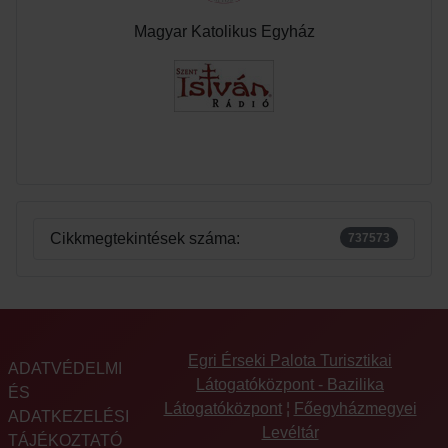
Magyar Katolikus Egyház
Cikkmegtekintések száma:
737573
Egri Érseki Palota Turisztikai
ADATVÉDELMI
Látogatóközpont - Bazilika
ÉS
Látogatóközpont
¦
Főegyházmegyei
ADATKEZELÉSI
Levéltár
TÁJÉKOZTATÓ