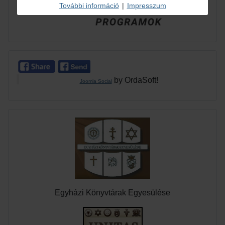
További információ
|
Impresszum
by OrdaSoft!
Joomla Social
Egyházi Könyvtárak Egyesülése